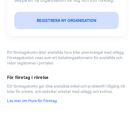
Skapa en ny organisation för dig och ditt företag.
REGISTRERA NY ORGANISATION
Ett företagskonto låter anställda hyra bilar utan krångel med utlägg.
Företagskontot visas som ett betalningsalternativ för anställda och
resor registreras i portalen.
För företag i rörelse
Ett företagskonto ger dina anställda enkel och problemfri tillgång till
bilar för arbete, och undviker arbetet med utlägg och kvitton.
Läs mer om Hyre för Företag